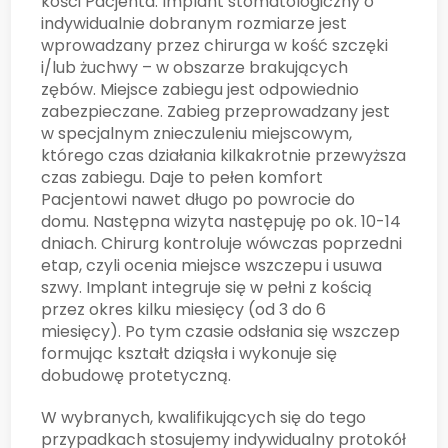
kości Pacjenta. Implant stomatologiczny o
indywidualnie dobranym rozmiarze jest
wprowadzany przez chirurga w kość szczęki
i/lub żuchwy – w obszarze brakujących
zębów. Miejsce zabiegu jest odpowiednio
zabezpieczane. Zabieg przeprowadzany jest
w specjalnym znieczuleniu miejscowym,
którego czas działania kilkakrotnie przewyższa
czas zabiegu. Daje to pełen komfort
Pacjentowi nawet długo po powrocie do
domu. Następna wizyta następuję po ok. 10-14
dniach. Chirurg kontroluje wówczas poprzedni
etap, czyli ocenia miejsce wszczepu i usuwa
szwy. Implant integruje się w pełni z kością
przez okres kilku miesięcy (od 3 do 6
miesięcy). Po tym czasie odsłania się wszczep
formując kształt dziąsła i wykonuje się
dobudowę protetyczną.
W wybranych, kwalifikujących się do tego
przypadkach stosujemy indywidualny protokół