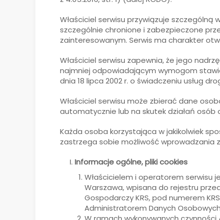
Właściciel serwisu przywiązuje szczególn
szczególnie chronione i zabezpieczone pr
zainteresowanym. Serwis ma charakter otw
Właściciel serwisu zapewnia, że jego nadr
najmniej odpowiadającym wymogom stawiany
dnia 18 lipca 2002 r. o świadczeniu usług dro
Właściciel serwisu może zbierać dane osobo
automatycznie lub na skutek działań osób 
Każda osoba korzystająca w jakikolwiek spos
zastrzega sobie możliwość wprowadzania z
Informacje ogólne, pliki cookies
Właścicielem i operatorem serwisu je
Warszawa, wpisana do rejestru prze
Gospodarczy KRS, pod numerem KRS: ,
Administratorem Danych Osobowych u
W ramach wykonywanych czynności Adm