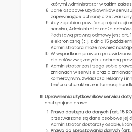
którymi Administrator w takim zakres
Dane osobowe użytkowników serwisu 
zapewniające ochronę przetwarzany
Aby zapobiec powtórnej rejestracji o
serwisu, Administrator może odmówi
Podstawą prawną odmowy jest art. 19 us
elektroniczną (t. j. z dnia 15 paździe
Administratora może również nastąp
W wypadkach prawem przewidzianych
dla celów związanych z ochroną praw
Administrator zastrzega sobie prawo
zmianach w serwisie oraz o zmianach 
komercyjnym, zwłaszcza reklamy i inne
treści o charakterze informacji ha
Uprawnienia użytkowników serwisu dot
następujące prawa:
Prawo dostępu do danych (art. 15 R
przetwarzane są dane osobowe jej dot
Administrator dostarczy osobie, kt
Prawo do sprostowania danych (art.