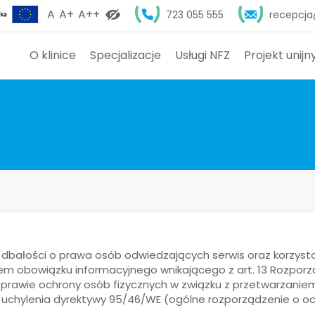
A
A+
A++
723 055 555
recepcja
O klinice
Specjalizacje
Usługi NFZ
Projekt unijn
m dbałości o prawa osób odwiedzających serwis oraz korzyst
em obowiązku informacyjnego wnikającego z art. 13 Rozporz
. w sprawie ochrony osób fizycznych w związku z przetwarzan
chylenia dyrektywy 95/46/WE (ogólne rozporządzenie o ochr