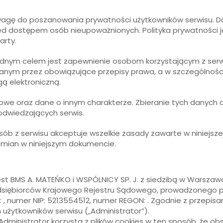
ą wagę do poszanowania prywatności użytkowników serwisu. 
zed dostępem osób nieupoważnionych. Polityka prywatności
arty.
zędnym celem jest zapewnienie osobom korzystającym z ser
m przez obowiązujące przepisy prawa, a w szczególności 
gą elektroniczną.
we oraz dane o innym charakterze. Zbieranie tych danych od
odwiedzających serwis.
ób z serwisu akceptuje wszelkie zasady zawarte w niniejszej
mian w niniejszym dokumencie.
st BMS A. MATEŃKO i WSPÓLNICY SP. J. z siedzibą w Warszawa
dsiębiorców Krajowego Rejestru Sądowego, prowadzonego p
 numer NIP: 5213554512, numer REGON: . Zgodnie z przepisami
żytkowników serwisu („Administrator”).
inistrator korzysta z plików cookies w ten sposób, że obser