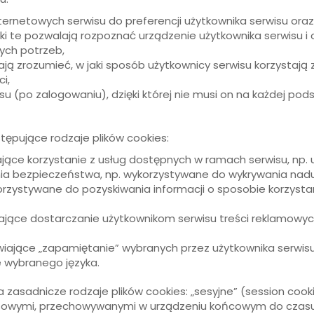
ernetowych serwisu do preferencji użytkownika serwisu oraz 
iki te pozwalają rozpoznać urządzenie użytkownika serwisu i
ych potrzeb,
ją zrozumieć, w jaki sposób użytkownicy serwisu korzystają 
i,
su (po zalogowaniu), dzięki której nie musi on na każdej pod
ępujące rodzaje plików cookies:
iające korzystanie z usług dostępnych w ramach serwisu, np. uw
enia bezpieczeństwa, np. wykorzystywane do wykrywania nadu
korzystywane do pozyskiwania informacji o sposobie korzysta
wiające dostarczanie użytkownikom serwisu treści reklamowy
żliwiające „zapamiętanie” wybranych przez użytkownika serwi
e wybranego języka.
sadnicze rodzaje plików cookies: „sesyjne” (session cookie
asowymi, przechowywanymi w urządzeniu końcowym do czasu 