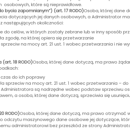
h osobowych, które są nieprawidłowe.
do bycia zapomnianym”) (art. 17 RODO)
Osoba, której dane 
ęcia dotyczących jej danych osobowych, a Administrator ma
z następujących okoliczności:
e do celów, w których zostały zebrane lub w inny sposób pr
ła zgodę, na której opiera się przetwarzanie
 sprzeciw na mocy art. 21 ust. 1 wobec przetwarzania i nie
 (art. 18 RODO)
Osoba, której dane dotyczą, ma prawo żądan
padkach:
 czas do ich poprawy
ła sprzeciw na mocy art. 21 ust. 1 wobec przetwarzania – do
 Administratora są nadrzędne wobec podstaw sprzeciwu oso
rawem, a osoba, której dane dotyczą, sprzeciwia się usunię
 20 RODO)
Osoba, której dane dotyczą, ma prawo otrzymać 
o odczytu maszynowego dane osobowe jej dotyczące, które
emu administratorowi bez przeszkód ze strony Administrat