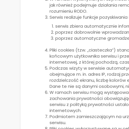
jak również podejmuje działania re
rozumieniu RODO.
Serwis realizuje funkcje pozyskiwani
serwis zbiera automatycznie infor
poprzez dobrowolnie wprowadzane
poprzez automatyczne gromadzen
Pliki cookies (tzw. „ciasteczka”) st
końcowym użytkownika serwisu i prze
internetowej, z której pochodzą, cz
Podczas wizyty w serwisie automatyc
obejmujące m. in. adres IP, rodzaj p
rozdzielczość ekranu, liczbę kolorów 
Dane te nie są danymi osobowymi, nie
W ramach serwisu mogą występować od
zachowania prywatności obowiązujące
serwisu z polityką prywatności ustal
internetowych.
Podmiotem zamieszczającym na urządz
serwisu.
Pliki cookies wykorzystywane są w cel