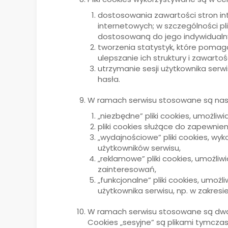
dostosowania zawartości stron int
internetowych; w szczególności pl
dostosowaną do jego indywidualn
tworzenia statystyk, które pomaga
ulepszanie ich struktury i zawartośc
utrzymanie sesji użytkownika serwi
hasła.
W ramach serwisu stosowane są nast
„niezbędne” pliki cookies, umożliw
pliki cookies służące do zapewni
„wydajnościowe” pliki cookies, wy
użytkowników serwisu,
„reklamowe” pliki cookies, umożli
zainteresowań,
„funkcjonalne” pliki cookies, umo
użytkownika serwisu, np. w zakresi
W ramach serwisu stosowane są dwa za
Cookies „sesyjne” są plikami tymcz