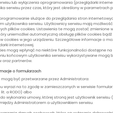
erwisu lub wyłączenia oprogramowania (przeglądarki internet
 serwisu przez czas, który jest określony w parametrach pl
oprogramowanie służące do przeglądania stron internetow
ym użytkownika serwisu. Użytkownicy serwisu mają możliwoś
h plików cookies. Ustawienia te mogą zostać zmienione w 
tóry uniemożliwi automatyczną obsługę plików cookies bądź
 cookies w jego urządzeniu. Szczegółowe informacje o możl
arki internetowej.
ies mogą wpłynąć na niektóre funkcjonalności dostępne na 
zeniu końcowym użytkownika serwisu wykorzystywane mogą b
 oraz partnerów.
rmacje o formularzach
 mogą być przetwarzane przez Administratora:
u wyrazi na to zgodę w zamieszczonych w serwisie formularz
 lit. a RODO) albo
o wykonania umowy, której stroną jest użytkownik serwisu (art
między Administratorem a użytkownikiem serwisu.
warzania danych osobowych, które są wyłącznie dobrowolni