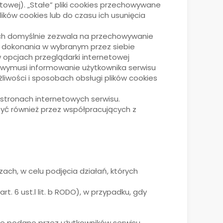
owej). „Stałe” pliki cookies przechowywane
ików cookies lub do czasu ich usunięcia
ych domyślnie zezwala na przechowywanie
ć dokonania w wybranym przez siebie
opcjach przeglądarki internetowej
 wymusi informowanie użytkownika serwisu
iwości i sposobach obsługi plików cookies
stronach internetowych serwisu.
yć również przez współpracujących z
ach, w celu podjęcia działań, których
. 6 ust.l lit. b RODO), w przypadku, gdy
e podane przez użytkowników serwisu.