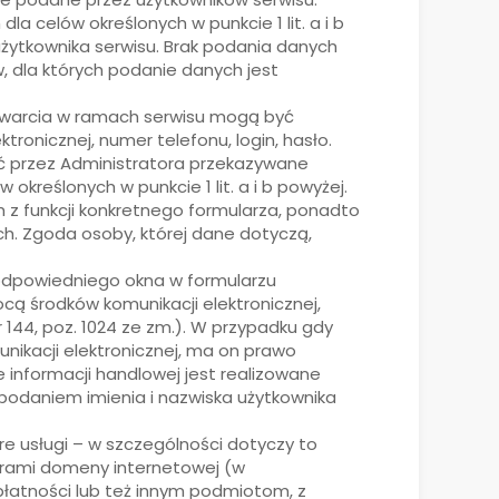
 celów określonych w punkcie 1 lit. a i b
użytkownika serwisu. Brak podania danych
, dla których podanie danych jest
awarcia w ramach serwisu mogą być
ronicznej, numer telefonu, login, hasło.
ć przez Administratora przekazywane
kreślonych w punkcie 1 lit. a i b powyżej.
z funkcji konkretnego formularza, ponadto
h. Zgoda osoby, której dane dotyczą,
 odpowiedniego okna w formularzu
ą środków komunikacji elektronicznej,
Nr 144, poz. 1024 ze zm.). W przypadku gdy
nikacji elektronicznej, ma on prawo
informacji handlowej jest realizowane
podaniem imienia i nazwiska użytkownika
 usługi – w szczególności dotyczy to
rami domeny internetowej (w
płatności lub też innym podmiotom, z