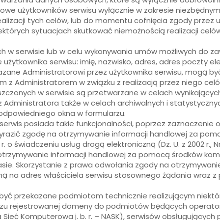
e użytkowników serwisu wyłącznie w zakresie niezbędnym dla
ealizacji tych celów, lub do momentu cofnięcia zgody przez 
ektórych sytuacjach skutkować niemożnością realizacji celów
h w serwisie lub w celu wykonywania umów możliwych do z
ytkownika serwisu: imię, nazwisko, adres, adres poczty elekt
azane Administratorowi przez użytkownika serwisu, mogą by
 Administratorem w związku z realizacją przez niego celów o
czonych w serwisie są przetwarzane w celach wynikających 
dministratora także w celach archiwalnych i statystycznyc
odpowiedniego okna w formularzu.
 serwis posiada takie funkcjonalności, poprzez zaznaczenie
razić zgodę na otrzymywanie informacji handlowej za pomoc
r. o świadczeniu usług drogą elektroniczną (Dz. U. z 2002 r., 
 otrzymywanie informacji handlowej za pomocą środków komu
sie. Skorzystanie z prawa odwołania zgody na otrzymywanie 
ną na adres właściciela serwisu stosownego żądania wraz z 
ć przekazane podmiotom technicznie realizującym niektóre
aczu rejestrowanej domeny do podmiotów będących operato
Sieć Komputerowa j. b. r. – NASK), serwisów obsługujących 