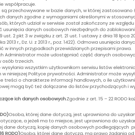
ie współpracuje.
są przechowywane w bazie danych, w której zastosowano śr
ch danych zgodne z wymaganiami określonymi w stosownyc
sób, których udział w serwisie został zakończony ze względu
ć usunięcia danych osobowych niezbędnych do zablokowania 
t. 2 pkt 3 w związku z art. 21 ust. 1 ustawy z dnia 18 lipca 
rnika 2013 r., Dz. U. z 2013 r., poz. 1422). Odmowa usunięcia 
ić w innych przypadkach przewidzianych przepisami prawa.
 Administrator może udostępniać część danych osobowych
 osób trzecich.
 wysyłania wszystkim użytkownikom serwisu listów elektron
w niniejszej Polityce prywatności. Administrator może wysyła
 treści o charakterze informacji handlowych, o ile użytkowni
ndlowej mogą być też dołączane do listów przychodzących i
yczące ich danych osobowych
.Zgodnie z art. 15 – 22 RODO k
ODO)
Osoba, której dane dotyczą, jest uprawniona do uzyskan
yczące, a jeżeli ma to miejsce, jest uprawniona do uzyskani
órej dane dotyczą, kopię danych osobowych podlegających p
 16 RODO)
Osoba, której dane dotyczą, ma prawo żądania od