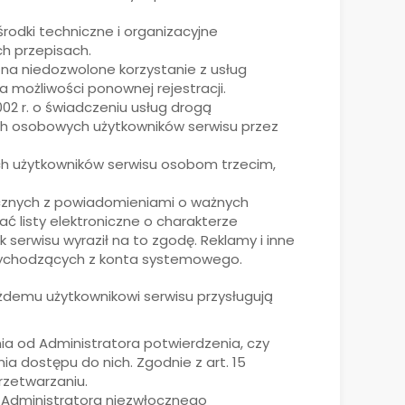
odki techniczne i organizacyjne
h przepisach.
 na niedozwolone korzystanie z usług
możliwości ponownej rejestracji.
2002 r. o świadczeniu usług drogą
danych osobowych użytkowników serwisu przez
 użytkowników serwisu osobom trzecim,
icznych z powiadomieniami o ważnych
ć listy elektroniczne o charakterze
k serwisu wyraził na to zgodę. Reklamy i inne
 wychodzących z konta systemowego.
ażdemu użytkownikowi serwisu przysługują
ia od Administratora potwierdzenia, czy
a dostępu do nich. Zgodnie z art. 15
rzetwarzaniu.
 Administratora niezwłocznego