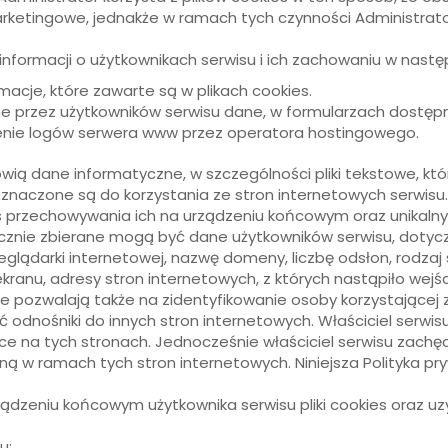
marketingowe, jednakże w ramach tych czynności Administra
a informacji o użytkownikach serwisu i ich zachowaniu w nast
macje, które zawarte są w plikach cookies.
 przez użytkowników serwisu dane, w formularzach dostępn
ie logów serwera www przez operatora hostingowego.
anowią dane informatyczne, w szczególności pliki tekstowe, 
znaczone są do korzystania ze stron internetowych serwisu
as przechowywania ich na urządzeniu końcowym oraz unikaln
znie zbierane mogą być dane użytkowników serwisu, dotyczą
rzeglądarki internetowej, nazwę domeny, liczbę odsłon, rodza
ekranu, adresy stron internetowych, z których nastąpiło wejśc
 pozwalają także na zidentyfikowanie osoby korzystającej z
nośniki do innych stron internetowych. Właściciel serwisu
 na tych stronach. Jednocześnie właściciel serwisu zachęc
oną w ramach tych stron internetowych. Niniejsza Polityka pr
eniu końcowym użytkownika serwisu pliki cookies oraz uzys
u: