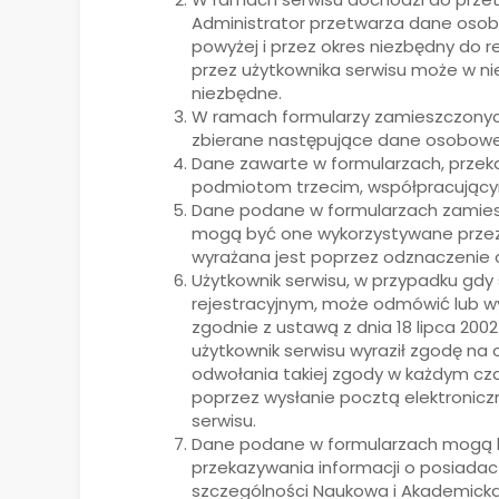
Administrator przetwarza dane osobow
powyżej i przez okres niezbędny do r
przez użytkownika serwisu może w ni
niezbędne.
W ramach formularzy zamieszczonyc
zbierane następujące dane osobowe uż
Dane zawarte w formularzach, przek
podmiotom trzecim, współpracującym z
Dane podane w formularzach zamiesz
mogą być one wykorzystywane przez A
wyrażana jest poprzez odznaczenie 
Użytkownik serwisu, w przypadku gdy
rejestracyjnym, może odmówić lub wy
zgodnie z ustawą z dnia 18 lipca 2002 
użytkownik serwisu wyraził zgodę na
odwołania takiej zgody w każdym cza
poprzez wysłanie pocztą elektronicz
serwisu.
Dane podane w formularzach mogą by
przekazywania informacji o posiad
szczególności Naukowa i Akademicka 