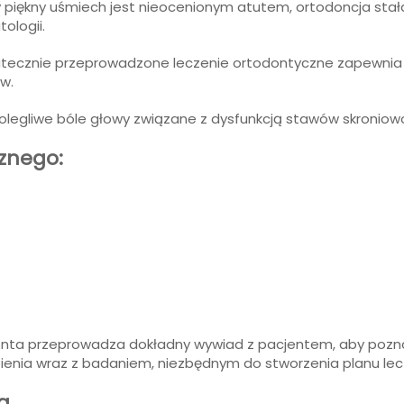
 piękny uśmiech jest nieocenionym atutem, ortodoncja stała 
ologii.
tecznie przeprowadzone leczenie ortodontyczne zapewnia o
w.
olegliwe bóle głowy związane z dysfunkcją stawów skronio
cznego:
odonta przeprowadza dokładny wywiad z pacjentem, aby pozna
enia wraz z badaniem, niezbędnym do stworzenia planu lec
a