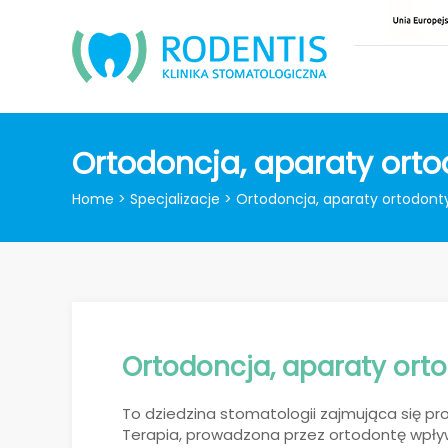
Ortodoncja, aparaty ort
Home
>
Specjalizacje
>
Ortodoncja, aparaty ortodon
Ortodoncja, aparaty ort
To dziedzina stomatologii zajmująca się pr
Terapia, prowadzona przez ortodontę wpływ