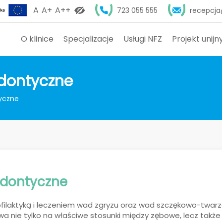
A
A+
A++
723 055 555
recepcja
O klinice
Specjalizacje
Usługi NFZ
Projekt unijn
odontyczne
tyczne
odontyczne
ofilaktyką i leczeniem wad zgryzu oraz wad szczękowo-twarzo
a nie tylko na właściwe stosunki między zębowe, lecz także