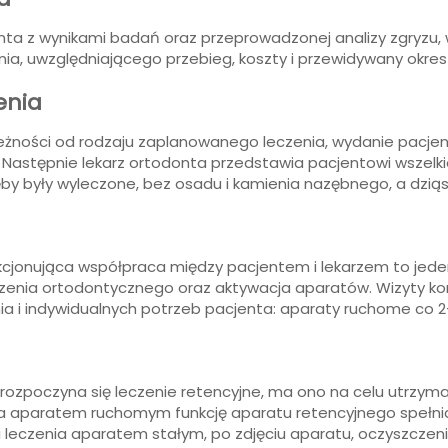
nta z wynikami badań oraz przeprowadzonej analizy zgryzu, w
ia, uwzględniającego przebieg, koszty i przewidywany okres 
enia
leżności od rodzaju zaplanowanego leczenia, wydanie pacje
 Następnie lekarz ortodonta przedstawia pacjentowi wszelki
ęby były wyleczone, bez osadu i kamienia nazębnego, a dzią
nkcjonująca współpraca między pacjentem i lekarzem to jed
eczenia ortodontycznego oraz aktywacja aparatów. Wizyty ko
a i indywidualnych potrzeb pacjenta: aparaty ruchome co 2-
ozpoczyna się leczenie retencyjne, ma ono na celu utrzyman
ia aparatem ruchomym funkcję aparatu retencyjnego spełn
leczenia aparatem stałym, po zdjęciu aparatu, oczyszczeniu