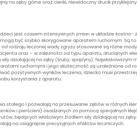
jną na zęby górne oraz cienki, niewidoczny drucik przykleja
dzieci jest czasem intensywnych zmian w układzie kostno- 
 mogą być szybko skorygowane aparatem ruchomym. Są to u
i od rodzaju leczonej wady zgryzu stosowane są różne modyf
 pacjenta oraz – w zależności od typu aparatu, drucianych 
siły działającej na zęby (śruby, sprężyny). Najwłaściwszy
aparatami ruchomymi i jego skuteczność są uzależnione od r
kiwać pozytywnych wyników leczenia, dziecko musi przestr
obu korzystania z aparatu.
ia stałego i pozwalają na przesuwanie zębów w różnych kie
zamków i pierścieni) osadzanych za pomocą specjalnych kle
tów, będących właściwym źródłem siły działającej na zęby. Dz
alają na osiągnięcie precyzyjnych efektów leczniczych.