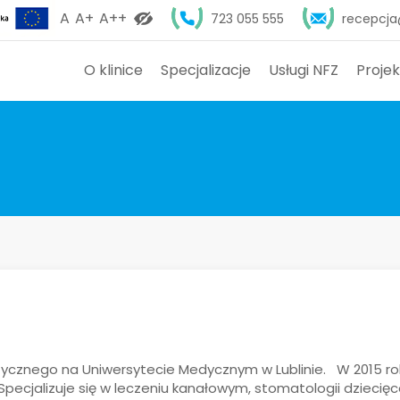
A
A+
A++
723 055 555
recepcja
O klinice
Specjalizacje
Usługi NFZ
Projek
ycznego na Uniwersytecie Medycznym w Lublinie. W 2015 roku
pecjalizuje się w leczeniu kanałowym, stomatologii dziecię