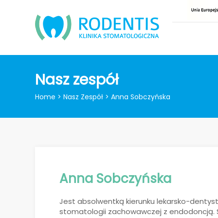
Nasz zespół
Home
>
Nasz Zespół
>
Anna Sobczyńska
Anna Sobczyńska
Jest absolwentką kierunku lekarsko-dentyst
stomatologii zachowawczej z endodoncją. S