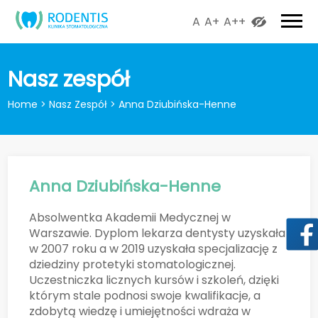
A
A+
A++
Nasz zespół
Home
>
Nasz Zespół
>
Anna Dziubińska-Henne
Anna Dziubińska-Henne
Absolwentka Akademii Medycznej w
Warszawie. Dyplom lekarza dentysty uzyskała
w 2007 roku a w 2019 uzyskała specjalizację z
dziedziny protetyki stomatologicznej.
Uczestniczka licznych kursów i szkoleń, dzięki
którym stale podnosi swoje kwalifikacje, a
zdobytą wiedzę i umiejętności wdraża w